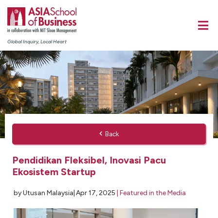
Global Inquiry, Local Heart
Back
Pendidikan Fleksibel, Inovasi Pacu
Ekosistem Startup
by Utusan Malaysia|
Apr 17, 2025
|
Featured in the Media